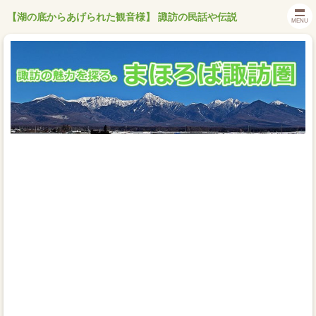
【湖の底からあげられた観音様】 諏訪の民話や伝説
MENU