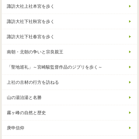
諏訪大社上社本宮を歩く
諏訪大社下社秋宮を歩く
諏訪大社下社春宮を歩く
南朝・北朝の争いと宗良親王
「聖地巡礼」～宮崎駿監督作品のジブリを歩く～
上社の古材の行方を訪ねる
山の湯治湯と名勝
霧ヶ峰の自然と歴史
庚申信仰