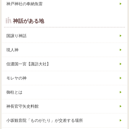
神戸神社の奉納魚雷
神話がある地
国譲り神話
現人神
信濃国一宮【諏訪大社】
モレヤの神
御柱とは
神長官守矢史料館
小坂観音院「ものがたり」が交差する場所