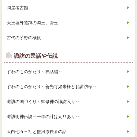
岡屋考古館
天王垣外遺跡の勾玉、管玉
古代の茅野の概観
諏訪の民話や伝説
すわのものがたり～神話編～
すわのものがたり～善光寺如来様とお諏訪様～
諏訪の国づくり～御母神の諏訪入り～
諏訪明神伝説～一年の計は元旦あり～
天白七五三社と蟹河原長者の話