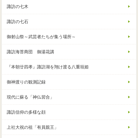
諏訪の七木
諏訪の七石
御射山祭～武芸者たちが集う場所～
諏訪海苔商団 御湯花講
『本朝廿四孝』諏訪湖を翔け渡る八重垣姫
御神渡りの観測記録
現代に蘇る「神仏習合」
諏訪信仰の多様な顔
上社大祝の祖「有員親王」