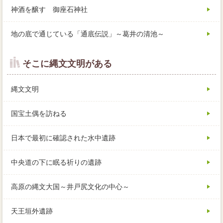
神酒を醸す 御座石神社
地の底で通じている「通底伝説」～葛井の清池～
そこに縄文文明がある
縄文文明
国宝土偶を訪ねる
日本で最初に確認された水中遺跡
中央道の下に眠る祈りの遺跡
高原の縄文大国～井戸尻文化の中心～
天王垣外遺跡