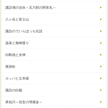
諏訪湖の治水～五六郎の阿呆丸～
八ヶ岳と富士山
諏訪のでいらぼっち伝説
温泉と御神渡り
白駒池と女神
尾掛松
カッパと立木様
諏訪の白狐
承知川～信玄の埋蔵金～