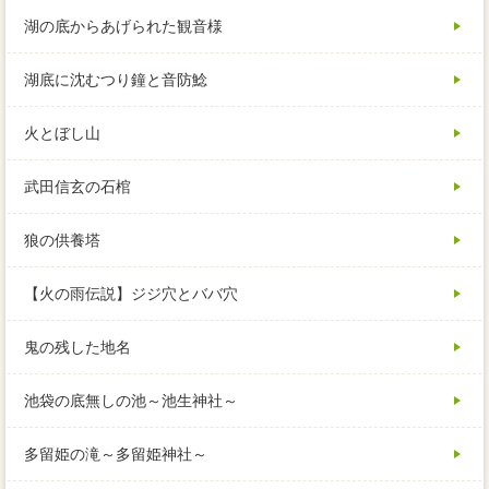
湖の底からあげられた観音様
湖底に沈むつり鐘と音防鯰
火とぼし山
武田信玄の石棺
狼の供養塔
【火の雨伝説】ジジ穴とババ穴
鬼の残した地名
池袋の底無しの池～池生神社～
多留姫の滝～多留姫神社～