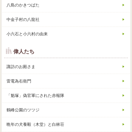
八島のかきつばた
中金子村の八龍社
小六石と小六村の由来
偉人たち
諏訪のお殿さま
雷電為右衛門
「魁塚」偽官軍にされた赤報隊
鶴峰公園のツツジ
晩年の犬養毅（木堂）と白林荘